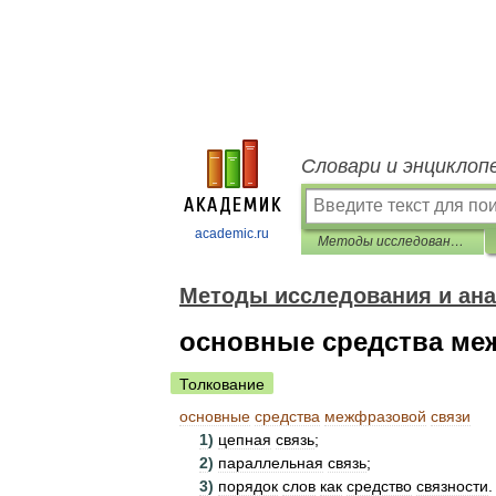
Словари и энциклоп
academic.ru
Методы исследования и анализа текста. Словарь-справочник
Методы исследования и ана
основные средства ме
Толкование
основные
средства
межфразовой
связи
1
)
цепная
связь
;
2
)
параллельная
связь
;
3
)
порядок
слов
как
средство
связности
.