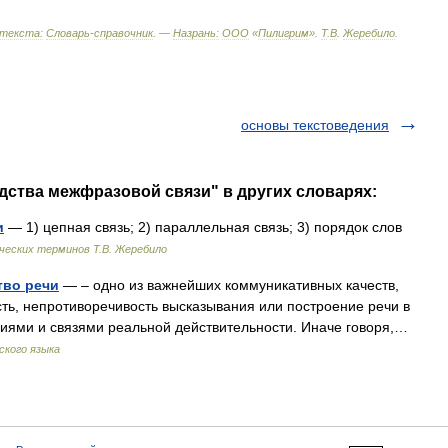
текста:
Словарь
-
справочник
. —
Назрань:
ООО
«
Пилигрим
»
.
Т
.
В
.
Жеребило
.
основы текстоведения
дства межфразовой связи" в других словарях:
и
— 1) цепная связь; 2) параллельная связь; 3) порядок слов
ческих терминов Т.В. Жеребило
тво речи
— – одно из важнейших коммуникативных качеств,
ть, непротиворечивость высказывания или построение речи в
ениями и связями реальной действительности. Иначе говоря,…
ского языка