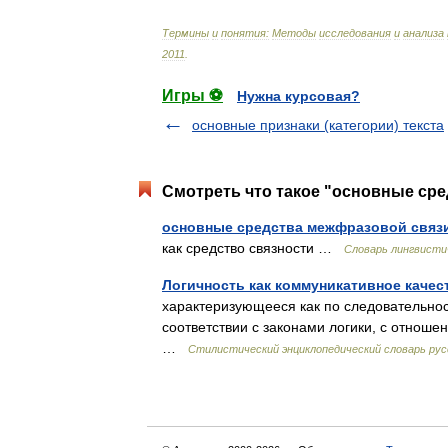
Термины
и
понятия:
Методы
исследования
и
анализа
2011
.
Игры ⚽
Нужна курсовая?
основные признаки (категории) текста
Смотреть что такое "основные сре
основные средства межфразовой связ
как средство связности …
Словарь лингвисти
Логичность как коммуникативное качес
характеризующееся как по следовательнос
соответствии с законами логики, с отнош
…
Стилистический энциклопедический словарь рус