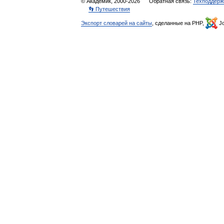
© Академик, 2000-2026
Обратная связь:
Техподдерж
👣 Путешествия
Экспорт словарей на сайты
, сделанные на PHP,
Jo