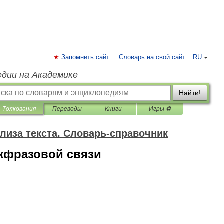
Запомнить сайт
Словарь на свой сайт
RU
едии на Академике
Найти!
Толкования
Переводы
Книги
Игры ⚽
лиза текста. Словарь-справочник
жфразовой связи