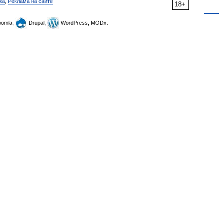
ка
,
Реклама на сайте
18+
omla,
Drupal,
WordPress, MODx.